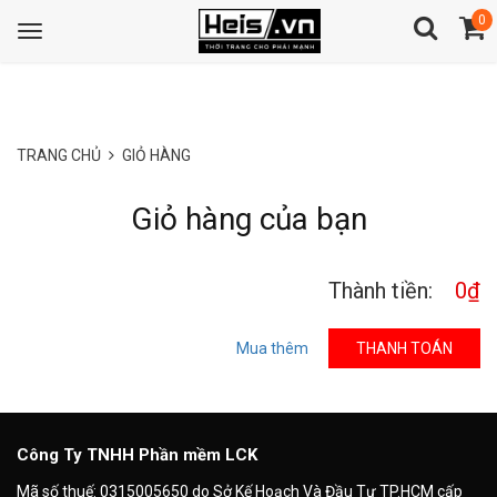
0
Toggle
navigation
TRANG CHỦ
GIỎ HÀNG
Giỏ hàng của bạn
Thành tiền:
0₫
Mua thêm
THANH TOÁN
Công Ty TNHH Phần mềm LCK
Mã số thuế: 0315005650 do Sở Kế Hoạch Và Đầu Tư TP.HCM cấp