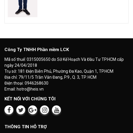
Công Ty TNHH Phần mềm LCK
Mã số thuế: 0315005650 do Sở Kế Hoạch Và Đầu Tư TP.HCM cấp
ngày 24/04/2018
Trụ sở: 181 Điện Biên Phủ, Phường Đa Kao, Quận 1, TP.HCM
Địa chỉ: 79/11/5 Trần Văn Đang, P.9 , Q. 3, TP. HCM
Điện thoại: 0946268630
Email: hotro@heis.vn
KẾT NỐI VỚI CHÚNG TÔI
THÔNG TIN HỖ TRỢ