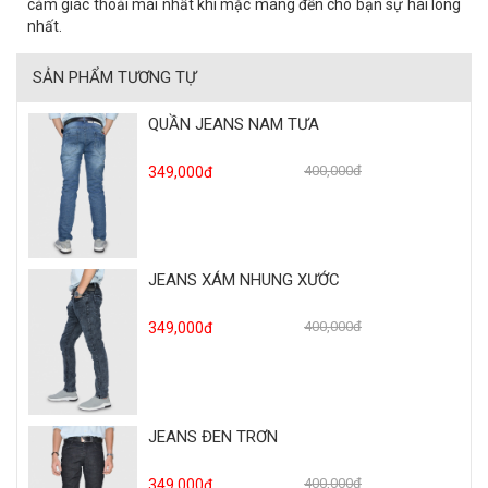
cảm giác thoải mái nhất khi mặc mang đến cho bạn sự hài lòng
nhất.
SẢN PHẨM TƯƠNG TỰ
QUẦN JEANS NAM TƯA
400,000đ
349,000đ
JEANS XÁM NHUNG XƯỚC
400,000đ
349,000đ
JEANS ĐEN TRƠN
400,000đ
349,000đ