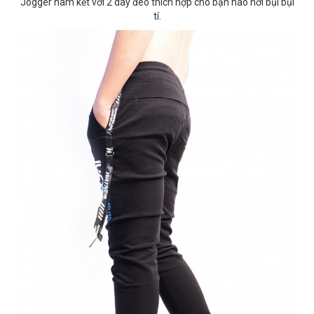
Jogger nam kết với 2 dây đeo thích hợp cho bạn nào hơi bụi bụi
tí.