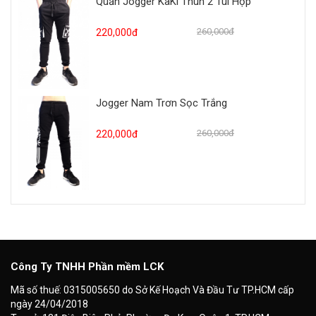
Quần Jogger KaKi Thun 2 Túi Hộp
260,000đ
220,000đ
Jogger Nam Trơn Sọc Trắng
260,000đ
220,000đ
Công Ty TNHH Phần mềm LCK
Mã số thuế: 0315005650 do Sở Kế Hoạch Và Đầu Tư TP.HCM cấp
ngày 24/04/2018