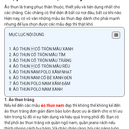
Áo thun là trang phục thân thuộc, thiết yếu và tiện dụng nhất cho
các chàng. Các chàng có thể diện đi bất cứ nơi đâu, bất cứ khi nào.
Hiện nay, có vô vàn những mẫu áo thun đẹp dành cho phái mạnh
nhưng để lựa chọn được các mẫu đẹp thì thật khó.
MỤC LỤC NỘI DUNG
1.
ÁO THUN CỔ TRÒN MÀU XANH
2.
ÁO THUN CỔ TRÒN MÀU TÍM
3.
ÁO THUN CỔ TRÒN MÀU TRẮNG
4.
ÁO THUN CỔ TRÒN MÀU RÊU
5.
ÁO THUN NAM POLO XÁM NHẠT
6.
ÁO THUN NAM CỔ BẺ XANH ĐEN
7.
ÁO THUN POLO NAM XÁM ĐẬM
8.
ÁO THUN POLO NAM XANH
1. Áo thun trắng
Nếu kể đến các mẫu
áo thun nam
đẹp thì không thể không kể đến
áo thun trắng đơn giản đảm bảo luôn được ưu ái dành cho vị trí ưu
tiên trong tủ đồ vì sự tiện dụng và hiệu quả trong phối đồ. Bạn có
thể phối áo thun trắng với quần ngố nam, quần jeans rách nếu
thích phong cách bụi bặm. Và chắc chắn rằng, hội các nàng luôn