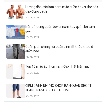
Hướng dẫn các bạn nam mặc quần boxer thế nào
cho đúng cách
29/03/2021
Nên sử dụng quần boxer nam hay quần lót tam
giác
26/03/2021
Quần jean skinny và quàn slim-fit khác nhau ở
điểm nào?
27/01/2021
Top 10 mẫu áo thun nam đẹp nhất hiện nay
12/07/2020
ĐIỂM DANH NHỮNG SHOP BÁN QUẦN SHORT
JEANS NAM ĐẸP TẠI TP.HCM
04/08/2020