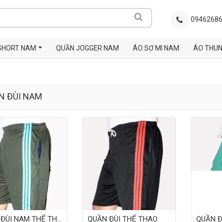
0946268
SHORT NAM
QUẦN JOGGER NAM
ÁO SƠ MI NAM
ÁO THU
N ĐÙI NAM
QUẦN ĐÙI NAM THỂ THAO
QUẦN ĐÙI THỂ THAO
QUẦN Đ