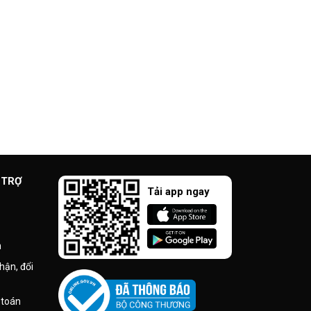
 TRỢ
Tải app ngay
n
hận, đổi
 toán