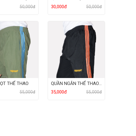
đ
30,000đ
50,000đ
50,000đ
ỌT THỂ THAO
QUẦN NGẮN THỂ THAO NAM
đ
35,000đ
55,000đ
55,000đ