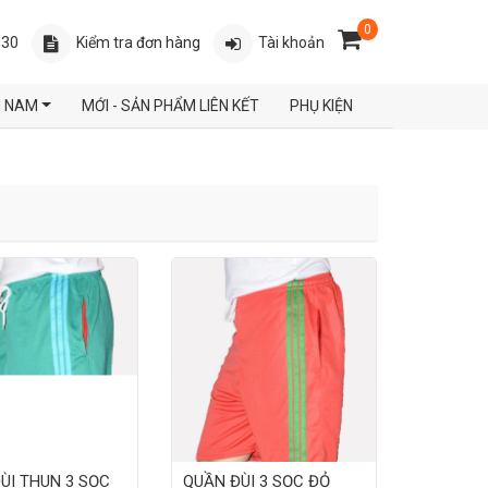
0
630
Kiểm tra đơn hàng
Tài khoản
N NAM
MỚI - SẢN PHẨM LIÊN KẾT
PHỤ KIỆN
ÙI THUN 3 SỌC
QUẦN ĐÙI 3 SỌC ĐỎ