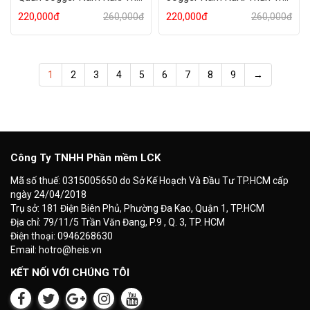
220,000đ
220,000đ
260,000đ
260,000đ
1
2
3
4
5
6
7
8
9
→
Công Ty TNHH Phần mềm LCK
Mã số thuế: 0315005650 do Sở Kế Hoạch Và Đầu Tư TP.HCM cấp
ngày 24/04/2018
Trụ sở: 181 Điện Biên Phủ, Phường Đa Kao, Quận 1, TP.HCM
Địa chỉ: 79/11/5 Trần Văn Đang, P.9 , Q. 3, TP. HCM
Điện thoại: 0946268630
Email: hotro@heis.vn
KẾT NỐI VỚI CHÚNG TÔI