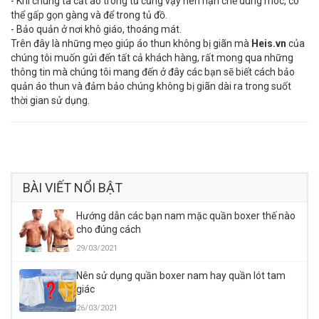
- Khi chúng ta cất áo trong tủ cũng vậy nên hạn chế dùng móc, có
thể gấp gọn gàng và để trong tủ đồ.
- Bảo quản ở nơi khô giáo, thoáng mát.
Trên đây là những mẹo giúp áo thun không bị giãn mà
Heis.vn
của
chúng tôi muốn gửi đến tất cả khách hàng, rất mong qua những
thông tin mà chúng tôi mang đến ở đây các bạn sẽ biết cách bảo
quản áo thun và đảm bảo chúng không bị giãn dài ra trong suốt
thời gian sử dụng.
BÀI VIẾT NỔI BẬT
Hướng dẫn các bạn nam mặc quần boxer thế nào
cho đúng cách
29/03/2021
Nên sử dụng quần boxer nam hay quần lót tam
giác
26/03/2021