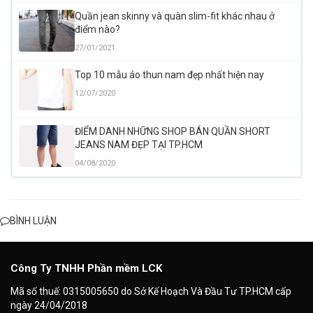
Quần jean skinny và quàn slim-fit khác nhau ở
điểm nào?
27/01/2021
Top 10 mẫu áo thun nam đẹp nhất hiện nay
12/07/2020
ĐIỂM DANH NHỮNG SHOP BÁN QUẦN SHORT
JEANS NAM ĐẸP TẠI TP.HCM
04/08/2020
BÌNH LUẬN
Công Ty TNHH Phần mềm LCK
Mã số thuế: 0315005650 do Sở Kế Hoạch Và Đầu Tư TP.HCM cấp
ngày 24/04/2018